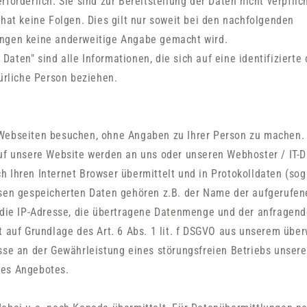
forderlich. Sie sind zur Bereitstellung der Daten nicht verpflic
 hat keine Folgen. Dies gilt nur soweit bei den nachfolgenden
ngen keine anderweitige Angabe gemacht wird.
aten" sind alle Informationen, die sich auf eine identifizierte 
türliche Person beziehen.
Webseiten besuchen, ohne Angaben zu Ihrer Person zu machen
uf unsere Website werden an uns oder unseren Webhoster / IT-Di
 Ihren Internet Browser übermittelt und in Protokolldaten (sog.
esen gespeicherten Daten gehören z.B. der Name der aufgerufen
 die IP-Adresse, die übertragene Datenmenge und der anfragend
t auf Grundlage des Art. 6 Abs. 1 lit. f DSGVO aus unserem üb
sse an der Gewährleistung eines störungsfreien Betriebs unsere
res Angebotes.