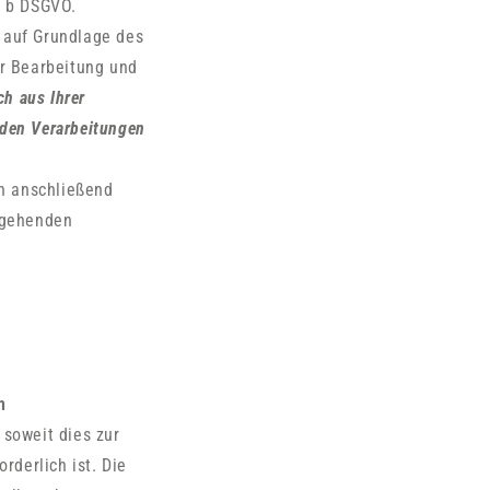
t. b DSGVO.
 auf Grundlage des
er Bearbeitung und
ch aus Ihrer
enden Verarbeitungen
en anschließend
ergehenden
n
 soweit dies zur
rderlich ist. Die