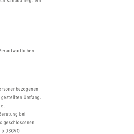
ch Kanada liegt ein
Verantwortlichen
e personenbezogenen
 gestellten Umfang.
ge.
Beratung bei
ns geschlossenen
t. b DSGVO.