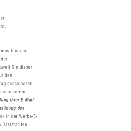
ner
ht.
Dienstleistung
oder
oweit Sie dieser
ür den
trag geschlossen
O aus unserem
ung Ihrer E-Mail-
Ausübung des
nk in der Werbe-E-
 Basistarifen.