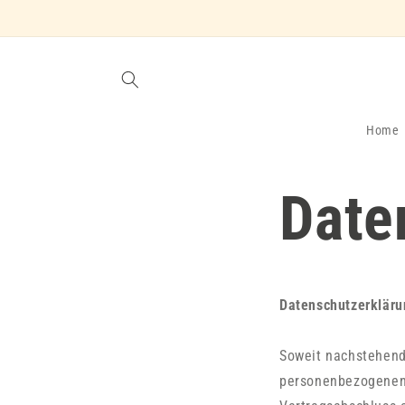
Direkt
zum
Inhalt
Home
Date
Datenschutzerkläru
Soweit nachstehend
personenbezogenen 