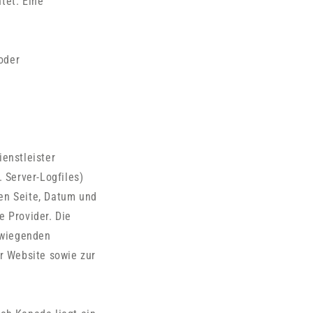
htet. Eine
oder
.
enstleister
 Server-Logfiles)
en Seite, Datum und
e Provider. Die
erwiegenden
r Website sowie zur