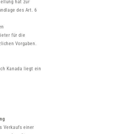
tellung hat zur
undlage des Art. 6
en
eter für die
tzlichen Vorgaben.
ch Kanada liegt ein
ung
s Verkaufs einer